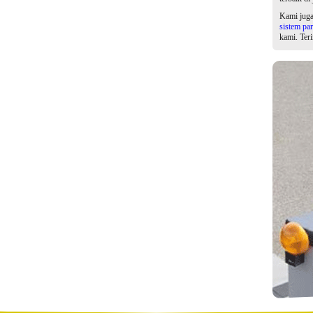
Kami jug
sistem par
kami. Ter