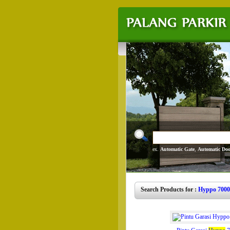
ex.
Automatic Gate
,
Automatic Doo
Search Products for :
Hyppo 7000