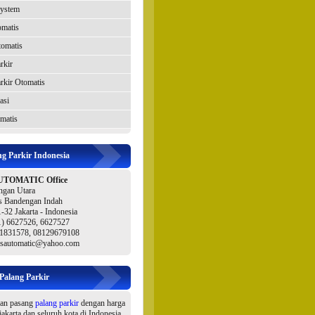
System
omatis
tomatis
rkir
rkir Otomatis
asi
matis
ng Parkir Indonesia
UTOMATIC Office
ngan Utara
 Bandengan Indah
-32 Jakarta - Indonesia
21) 6627526, 6627527
1831578, 08129679108
wsautomatic@yahoo.com
 Palang Parkir
dan pasang
palang parkir
dengan harga
 jakarta dan seluruh kota di Indonesia.