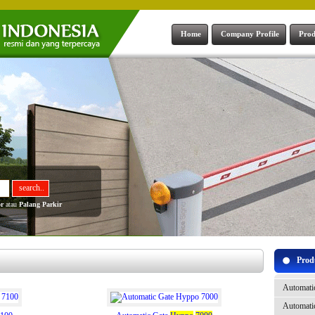
Home
Company Profile
Prod
r
atau
Palang Parkir
Prod
Automati
Automati