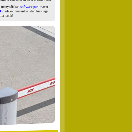
a menyediakan
software parkir
atau
kir
silakan konsultasi dan hubungi
ima kasih!