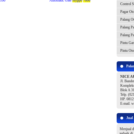
100
Automatic Gate
Hyppo
7000
Control 
Pagar Ot
Palang O
Palang Pa
Palang Pa
Pintu Gar
Pintu Oto
Pala
NICE A
Jl. Bande
Kompleks
Blok A 31
Telp. (0
HP. 0812
E-mail. 
Jual
Menjual 
terbaik di