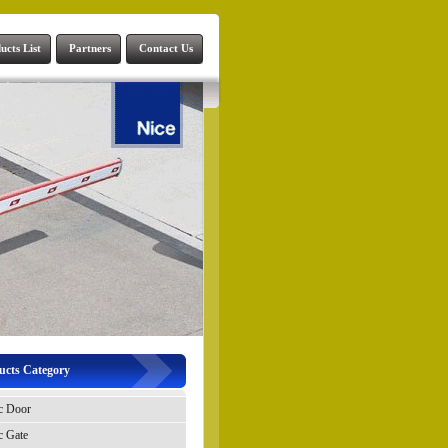
ucts List
Partners
Contact Us
ucts Category
c Door
c Gate