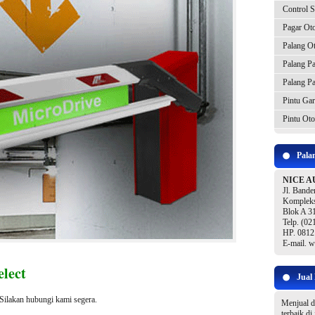
Control 
Pagar Ot
Palang O
Palang Pa
Palang Pa
Pintu Gar
Pintu Oto
Pala
NICE A
Jl. Bande
Kompleks
Blok A 31
Telp. (0
HP. 0812
E-mail. 
lect
Jual
 Silakan hubungi kami segera.
Menjual 
terbaik di