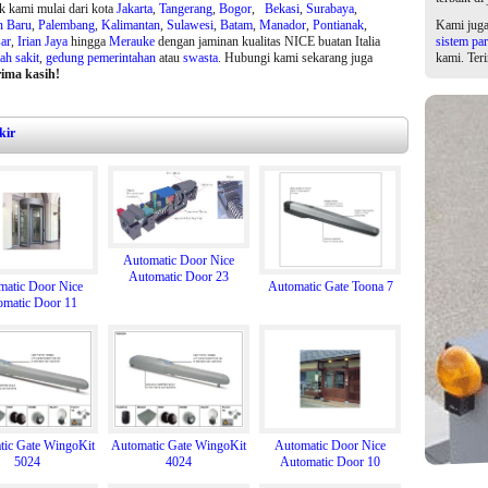
k kami mulai dari kota
Jakarta
,
Tangerang
,
Bogor
,
Bekasi
,
Surabaya
,
n Baru
,
Palembang
,
Kalimantan
,
Sulawesi
,
Batam
,
Manador
,
Pontianak
,
Kami jug
ar
,
Irian Jaya
hingga
Merauke
dengan jaminan kualitas NICE buatan Italia
sistem par
ah sakit
,
gedung pemerintahan
atau
swasta
. Hubungi kami sekarang juga
kami. Ter
ima kasih!
kir
Automatic Door Nice
Automatic Door 23
matic Door Nice
Automatic Gate Toona 7
omatic Door 11
tic Gate WingoKit
Automatic Gate WingoKit
Automatic Door Nice
5024
4024
Automatic Door 10