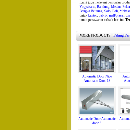
Kami juga melayani penjualan produ
Yogyakarta
,
Bandung
,
Medan
,
Peka
Bangka Belitung
,
Solo
,
Bali
,
Makass
untuk
kantor
,
pabrik
,
mall/plaza
,
rum
untuk penawaran terbaik hari ini.
Ter
MORE PRODUCTS -
Palang Par
Automatic Door Nice
Auto
Automatic Door 18
Aut
Automatic Door Automatic
Automa
door 3