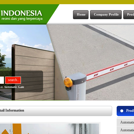
Home
Company Profile
Prod
tau
Automatic Gate
il Information
Prod
Automati
Automati