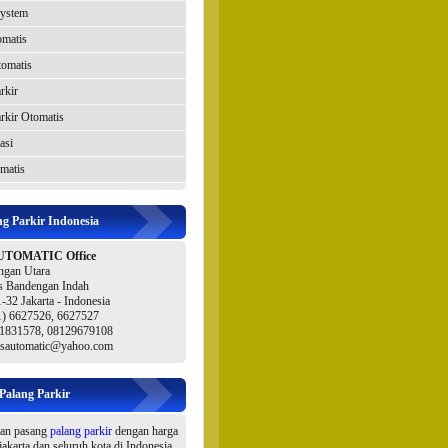
System
omatis
tomatis
rkir
rkir Otomatis
asi
matis
ng Parkir Indonesia
UTOMATIC Office
ngan Utara
 Bandengan Indah
-32 Jakarta - Indonesia
21) 6627526, 6627527
1831578, 08129679108
wsautomatic@yahoo.com
 Palang Parkir
dan pasang
palang parkir
dengan harga
 jakarta dan seluruh kota di Indonesia.