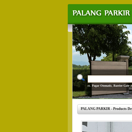
ex.
Pagar Otomatis
,
Barrier Gate
a
PALANG PARKIR - Products Deta