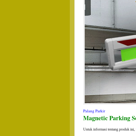
Palang Parkir
Magnetic Parking Se
Untuk informasi tentang produk ini,