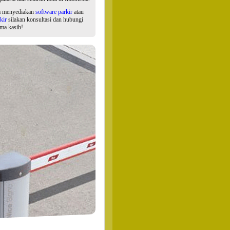
a menyediakan
software parkir
atau
kir
silakan konsultasi dan hubungi
ima kasih!