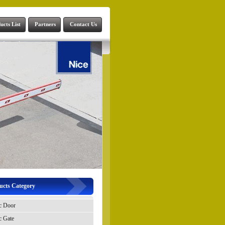
ucts List
Partners
Contact Us
ucts Category
c Door
c Gate